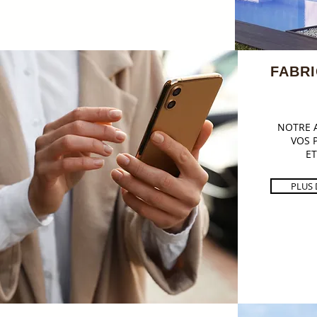
FABRI
NOTRE 
VOS P
E
PLUS 