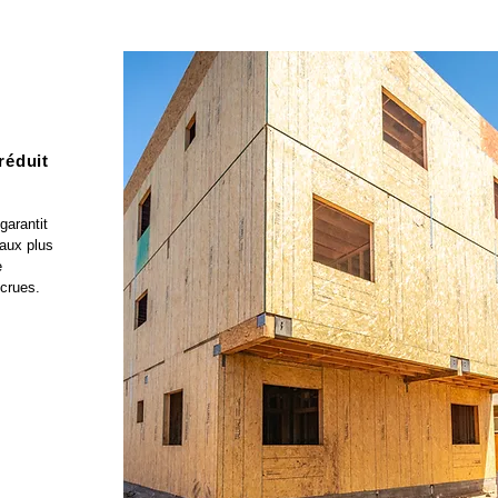
réduit
garantit
aux plus
e
crues.