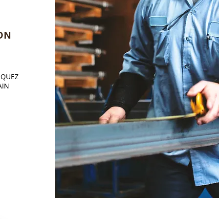
ON
IQUEZ
AIN