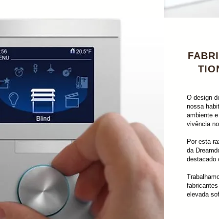
FABR
TIO
O design de
nossa habit
ambiente e
vivência n
Por esta r
da Dreamdo
destacado 
Trabalhamo
fabricante
elevada sof