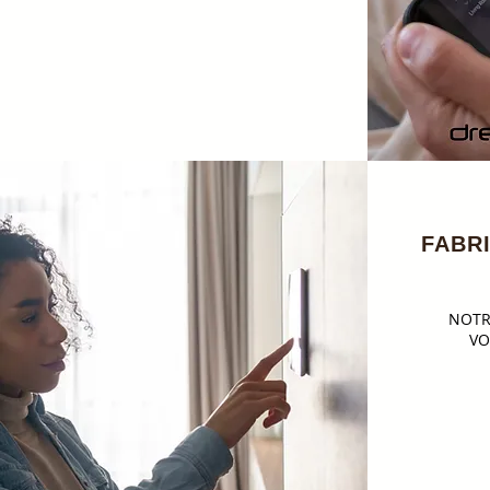
FABR
NOTR
VO